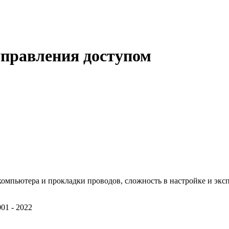
управления доступом
ступом, в которых есть единый центр управления доступом. Этот
лем / считывателями и другими периферийными устройствами, со
дает идентификационную информацию в центр и центр принимает
недрение автономной СКУД не оправдано логически. Да, придет
вести учет рабочего времени, передавать и обобщать информацию
омпьютера и прокладки проводов, сложность в настройке и экс
01 - 2022