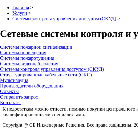
Главная
Заказать Звонок
Главная
>
О нас
+7(495)959-66-50
Услуги
>
О компании
+7(499)237-38-13
Системы контроля управления доступом (СКУД)
>
Лицензии и сертификаты
Рекомендации
Фотогалерея
Сетевые системы контроля и 
Услуги
Системы охранной сигнализации
Сетевые СКУД
– это такие системы контроля и управления до
Системы пожарной сигнализации
установленным специальным программным обеспечением.
Системы оповещения
Системы пожаротушения
В таких системах каждая точка доступа, оснащенная считывате
Системы видеонаблюдения
подносит идентификатор к считывателю, то считыватель пере
Системы контроля управления доступом (СКУД)
Структурированные кабельные сети (СКС)
Сетевые СКУД
необходимы для больших объектов, там, где в
Мультимедиа
кабелей до центрального компьютера.
Производители оборудования
Объекты
Но вместе с этим
сетевая СКУД
позволяет создавать отчеты, 
Отправить запрос
дистанционно.
Контакты
К недостаткам можно отнести, помимо покупки центрального к
квалифицированными специалистами.
Copyright @ СБ Инженерные Решения. Все права защищены. 20